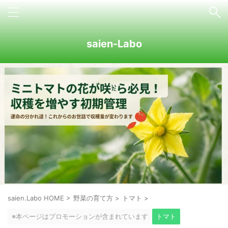
saien-Labo
saien.Labo HOME
>
野菜の育て方
>
トマト
>
※本ページはプロモーションが含まれています
トマト