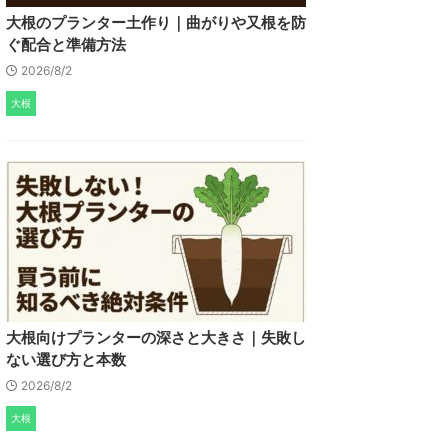
大根のプランター土作り｜曲がりや又根を防
ぐ配合と準備方法
2026/8/2
大根
大根向けプランターの深さと大きさ｜失敗し
ない選び方と本数
2026/8/2
大根