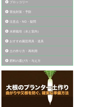
ブロッコリー
害虫対策・予防
注意点・NG・疑問
水耕栽培（水と室内）
おすすめ園芸用具・道具
土の作り方・再利用
肥料の選び方・与え方