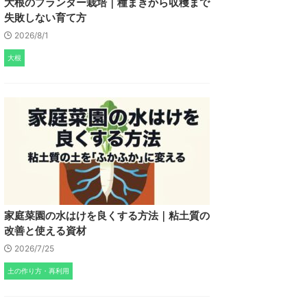
大根のプランター栽培｜種まきから収穫まで
失敗しない育て方
2026/8/1
大根
家庭菜園の水はけを良くする方法｜粘土質の
改善と使える資材
2026/7/25
土の作り方・再利用