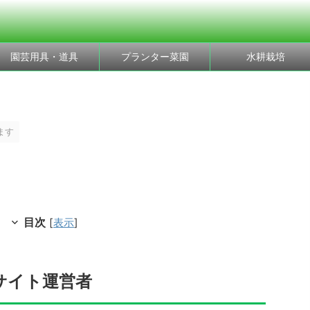
園芸用具・道具
プランター菜園
水耕栽培
ます
目次
[
表示
]
サイト運営者