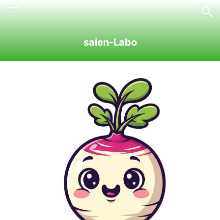
saien-Labo