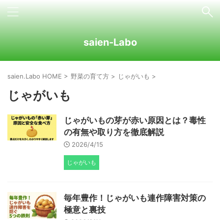
saien-Labo
saien.Labo HOME
>
野菜の育て方
>
じゃがいも
>
じゃがいも
じゃがいもの芽が赤い原因とは？毒性
の有無や取り方を徹底解説
2026/4/15
じゃがいも
毎年豊作！じゃがいも連作障害対策の
極意と裏技