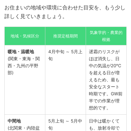
お住まいの地域や環境に合わせた目安を、もう少し
詳しく見ていきましょう。
気象学的・農業的
地域・気候区分
推奨定植期間
根拠
暖地・温暖地
4月中旬 ～ 5月上
遅霜のリスクが
(関東・東海・関
旬
ほぼ消失し、日
西・九州の平野
中の気温が20℃
部)
を超える日が増
えるため、最も
安全なスタート
時期です。GW前
半での作業が理
想的です。
中間地
5月上旬 ～ 5月中
日中は暖かくて
(北関東・内陸盆
旬
も、放射冷却で