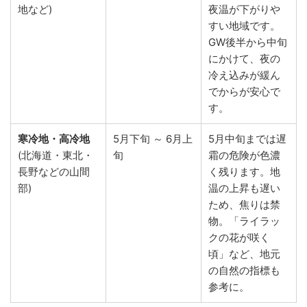
地など)
夜温が下がりや
すい地域です。
GW後半から中旬
にかけて、夜の
冷え込みが緩ん
でからが安心で
す。
寒冷地・高冷地
5月下旬 ～ 6月上
5月中旬までは遅
(北海道・東北・
旬
霜の危険が色濃
長野などの山間
く残ります。地
部)
温の上昇も遅い
ため、焦りは禁
物。「ライラッ
クの花が咲く
頃」など、地元
の自然の指標も
参考に。