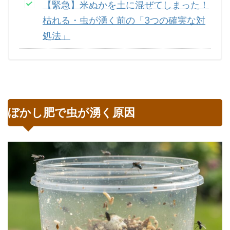
【緊急】米ぬかを土に混ぜてしまった！
枯れる・虫が湧く前の「3つの確実な対
処法」
ぼかし肥で虫が湧く原因