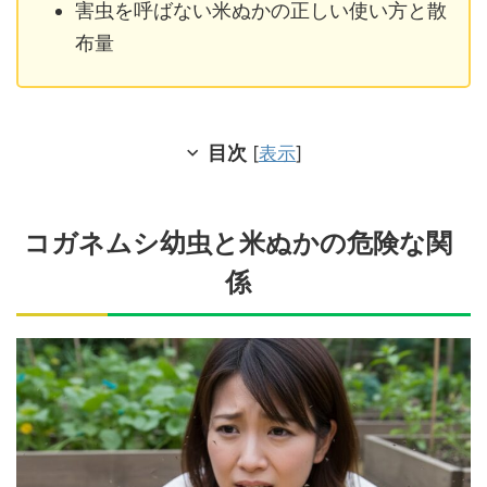
害虫を呼ばない米ぬかの正しい使い方と散
布量
目次
[
表示
]
コガネムシ幼虫と米ぬかの危険な関
係