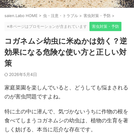
saien.Labo HOME
>
虫・注意・トラブル
>
害虫対策・予防
>
※本ページはプロモーションが含まれています
害虫対策・予防
コガネムシ幼虫に米ぬかは効く？逆
効果になる危険な使い方と正しい対
策
2026年5月4日
家庭菜園を楽しんでいると、どうしても悩まされる
のが害虫問題ですよね。
特に土の中に潜んで、気づかないうちに作物の根を
食べてしまうコガネムシの幼虫は、植物の生育を著
しく妨げる、本当に厄介な存在です。