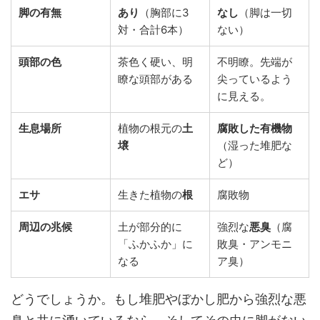
脚の有無
あり
（胸部に3
なし
（脚は一切
対・合計6本）
ない）
頭部の色
茶色く硬い、明
不明瞭。先端が
瞭な頭部がある
尖っているよう
に見える。
生息場所
植物の根元の
土
腐敗した有機物
壌
（湿った堆肥な
ど）
エサ
生きた植物の
根
腐敗物
周辺の兆候
土が部分的に
強烈な
悪臭
（腐
「ふかふか」に
敗臭・アンモニ
なる
ア臭）
どうでしょうか。もし堆肥やぼかし肥から強烈な悪