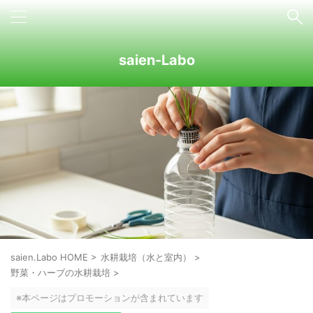
saien-Labo
saien.Labo HOME
>
水耕栽培（水と室内）
>
野菜・ハーブの水耕栽培
>
※本ページはプロモーションが含まれています