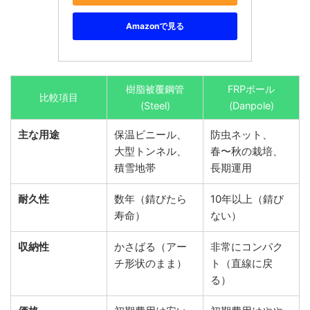
Amazonで見る
樹脂被覆鋼管
FRPポール
比較項目
(Steel)
(Danpole)
主な用途
保温ビニール、
防虫ネット、
大型トンネル、
春〜秋の栽培、
積雪地帯
長期運用
耐久性
数年（錆びたら
10年以上（錆び
寿命）
ない）
収納性
かさばる（アー
非常にコンパク
チ形状のまま）
ト（直線に戻
る）