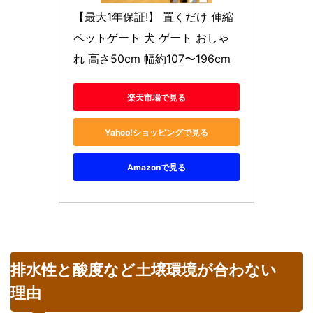
【最大1年保証!】 置くだけ 伸縮 
ペットゲート 犬 ゲート おしゃ
れ 高さ50cm 幅約107〜196cm
楽天市場で見る
Yahoo!ショッピングで見る
Amazonで見る
排水性と酸度など土壌環境が合わない
理由