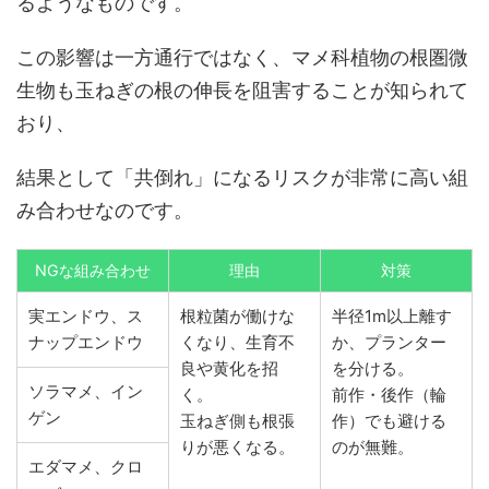
るようなものです。
この影響は一方通行ではなく、マメ科植物の根圏微
生物も玉ねぎの根の伸長を阻害することが知られて
おり、
結果として「共倒れ」になるリスクが非常に高い組
み合わせなのです。
NGな組み合わせ
理由
対策
実エンドウ、ス
根粒菌が働けな
半径1m以上離す
ナップエンドウ
くなり、生育不
か、プランター
良や黄化を招
を分ける。
ソラマメ、イン
く。
前作・後作（輪
ゲン
玉ねぎ側も根張
作）でも避ける
りが悪くなる。
のが無難。
エダマメ、クロ