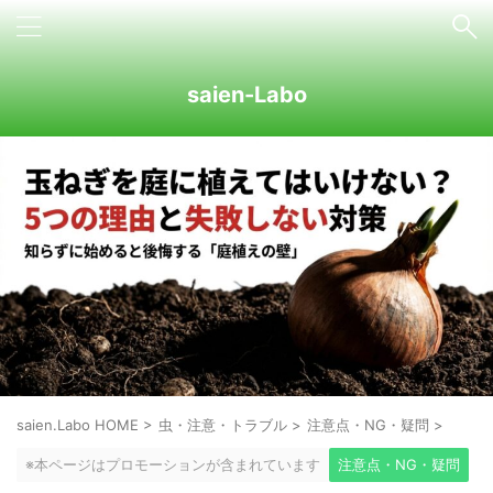
saien-Labo
saien.Labo HOME
>
虫・注意・トラブル
>
注意点・NG・疑問
>
※本ページはプロモーションが含まれています
注意点・NG・疑問