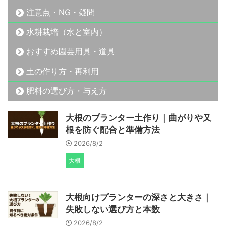
注意点・NG・疑問
水耕栽培（水と室内）
おすすめ園芸用具・道具
土の作り方・再利用
肥料の選び方・与え方
大根のプランター土作り｜曲がりや又
根を防ぐ配合と準備方法
2026/8/2
大根
大根向けプランターの深さと大きさ｜
失敗しない選び方と本数
2026/8/2