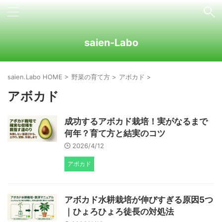
saien-Labo
saien.Labo HOME
>
野菜の育て方
>
アボカド
>
アボカド
成功するアボカド栽培！実がなるまで
何年？育て方と結実のコツ
2026/4/12
アボカド
アボカド水耕栽培が伸びすぎる原因5つ
｜ひょろひょろ徒長の対処法