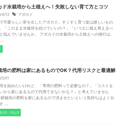
カド水栽培から土植えへ！失敗しない育て方とコツ
6/4/12
アボカド
で可愛らしい芽を出したアボカド。すくすく育つ姿は嬉しいもの
、「このまま水栽培を続けていいの？」「いつ土に植え替えるべ
と悩んでいませんか。 アボカドの水栽培から土植えへの移行は、
..
ド
栽培の肥料は家にあるものでOK？代用リスクと最適解
6/2/21
培を始めたいけれど、「専用の肥料って必要なの？」「コストを
いから家にあるもので代用できないかな？」と考えていません
水耕栽培の肥料を家にあるもので済ませたいという気持ちはよく分
 ...
選び方・与え方