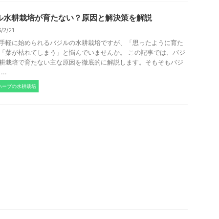
ル水耕栽培が育たない？原因と解決策を解説
6/2/21
手軽に始められるバジルの水耕栽培ですが、「思ったように育た
「葉が枯れてしまう」と悩んでいませんか。 この記事では、バジ
耕栽培で育たない主な原因を徹底的に解説します。そもそもバジ
..
ハーブの水耕栽培