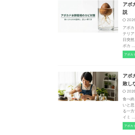
アボ
説
202
アボカ
テリア
日突然
ボカ ..
アボカ
アボ
敗し
202
食べ終
いと思
る一方
イミ ..
アボカ