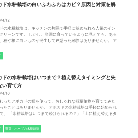
カド水耕栽培の白いふわふわはカビ？原因と対策を解
6/4/12
ドの水耕栽培は、キッチンの片隅で手軽に始められる人気のイン
グリーンです。 しかし、順調に育っているように見えても、ある
、種や根に白いものが発生して戸惑った経験はありませんか。 ア
.
ド
カドの水耕栽培はいつまで？植え替えタイミングと失
ない育て方
6/4/16
わったアボカドの種を使って、おしゃれな観葉植物を育ててみた
ったことはありませんか。 アボカドの水耕栽培は手軽に始められ
で、 「水耕栽培はいつまで続けられるの？」「土に植え替えるタ
.
ド
野菜・ハーブの水耕栽培