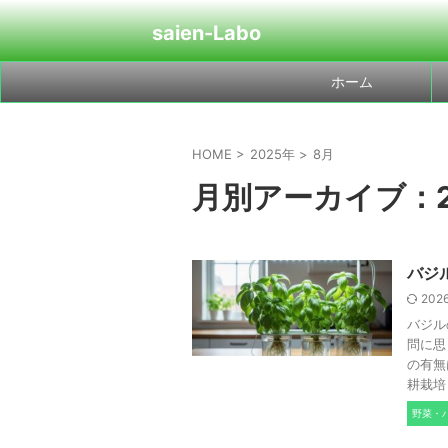
saien-Labo
ホーム
HOME
>
2025年
>
8月
月別アーカイブ：2
バジ
202
バジル
問に思
の有無
耕栽培 .
野菜・