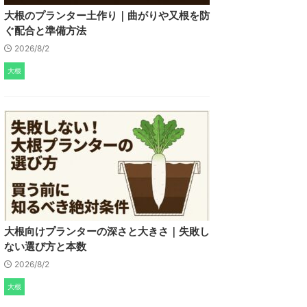
大根のプランター土作り｜曲がりや又根を防
ぐ配合と準備方法
2026/8/2
大根
大根向けプランターの深さと大きさ｜失敗し
ない選び方と本数
2026/8/2
大根