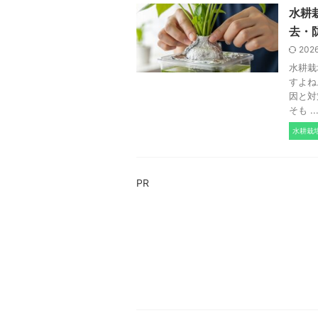
水耕
去・
202
水耕栽
すよね
因と対
そも ..
水耕栽
PR