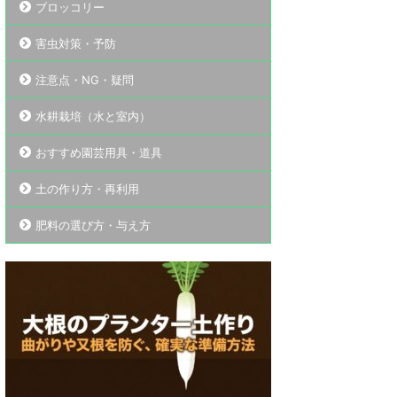
ブロッコリー
害虫対策・予防
注意点・NG・疑問
水耕栽培（水と室内）
おすすめ園芸用具・道具
土の作り方・再利用
肥料の選び方・与え方